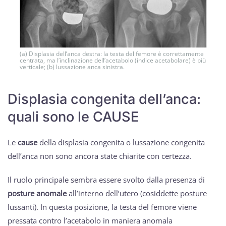
(a) Displasia dell’anca destra: la testa del femore è correttamente
centrata, ma l’inclinazione dell’acetabolo (indice acetabolare) è più
verticale; (b) lussazione anca sinistra.
Displasia congenita dell’anca:
quali sono le CAUSE
Le
cause
della displasia congenita o lussazione congenita
dell’anca non sono ancora state chiarite con certezza.
Il ruolo principale sembra essere svolto dalla presenza di
posture anomale
all’interno dell’utero (cosiddette posture
lussanti). In questa posizione, la testa del femore viene
pressata contro l’acetabolo in maniera anomala