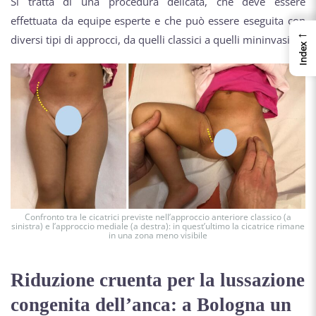
Si tratta di una procedura delicata, che deve essere
effettuata da equipe esperte e che può essere eseguita con
←
diversi tipi di approcci, da quelli classici a quelli mininvasivi.
Index
Confronto tra le cicatrici previste nell’approccio anteriore classico (a
sinistra) e l’approccio mediale (a destra): in quest’ultimo la cicatrice rimane
in una zona meno visibile
Riduzione cruenta per la lussazione
congenita dell’anca: a Bologna un