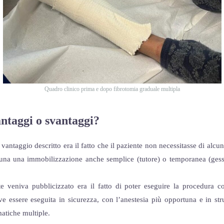
Quadro clinico prima e dopo fibrotomia graduale multipla
antaggi o svantaggi?
 vantaggio descritto era il fatto che il paziente non necessitasse di alc
una una immobilizzazione anche semplice (tutore) o temporanea (gesso) 
e veniva pubblicizzato era il fatto di poter eseguire la procedura c
e essere eseguita in sicurezza, con l’anestesia più opportuna e in str
matiche multiple.