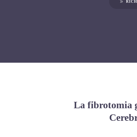
RICH
La fibrotomia g
Cerebr