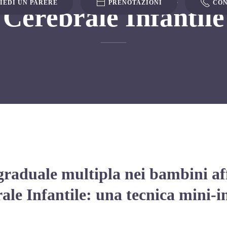
IEDI UN PARERE
PRENOTAZIONI
CON
Cerebrale Infantile
raduale multipla nei bambini aff
ale Infantile: una tecnica mini-i