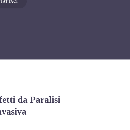
TATTACI
etti da Paralisi
nvasiva