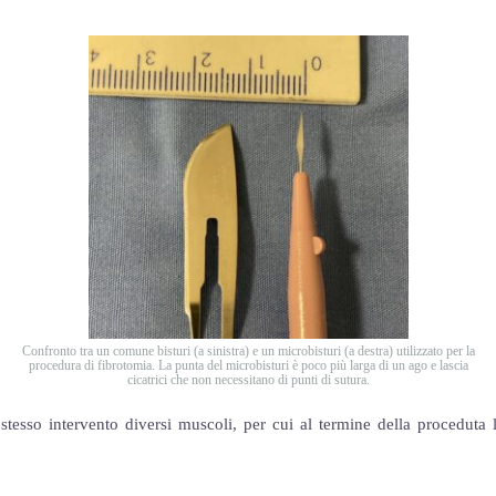
Confronto tra un comune bisturi (a sinistra) e un microbisturi (a destra) utilizzato per la
procedura di fibrotomia. La punta del microbisturi è poco più larga di un ago e lascia
cicatrici che non necessitano di punti di sutura.
o stesso intervento diversi muscoli, per cui al termine della proceduta 