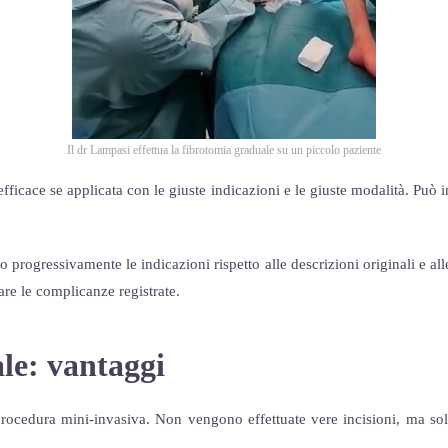
Il dr Lampasi effettua la fibrotomia graduale su un piccolo paziente
ficace se applicata con le giuste indicazioni e le giuste modalità. Può
 progressivamente le indicazioni rispetto alle descrizioni originali e al
tare le complicanze registrate.
ale:
vantaggi
procedura mini-invasiva. Non vengono effettuate vere incisioni, ma sol