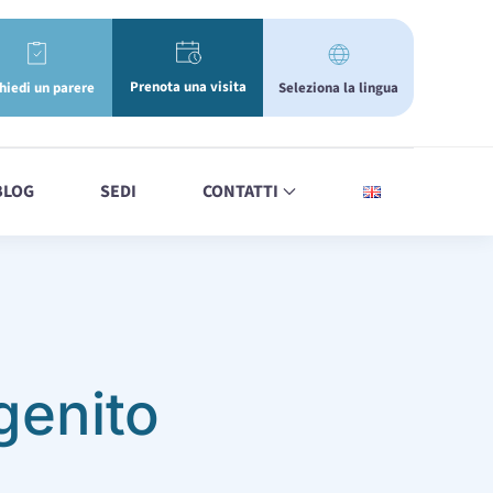
Prenota una visita
Seleziona la lingua
hiedi un parere
BLOG
SEDI
CONTATTI
genito