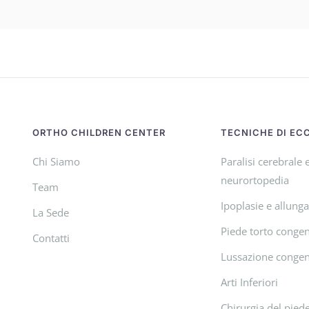
ORTHO CHILDREN CENTER
TECNICHE DI EC
Chi Siamo
Paralisi cerebrale 
neurortopedia
Team
Ipoplasie e allung
La Sede
Piede torto congen
Contatti
Lussazione congen
Arti Inferiori
Chirurgia del pied