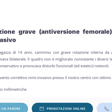
zione grave (antiversione femorale)
asivo
agazza di 14 anni, cammino con grave rotazione interna da a
evera bilaterale. Il quadro non è migliorato nonostante i diversi t
onservativo e provocava disturbi funzionali (ed estetici) notevoli.
vento correttivo mini-invasivo presso il nostro centro con ottimo r
ici millimetriche
I UN PARERE
PRENOTAZIONI ONLINE