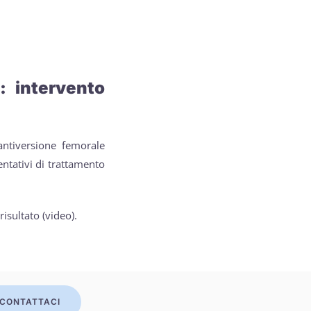
: intervento
ntiversione femorale
entativi di trattamento
isultato (video).
CONTATTACI