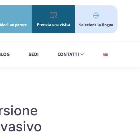
Prenota una visita
Seleziona la lingua
hiedi un parere
BLOG
SEDI
CONTATTI
rsione
nvasivo