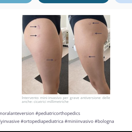
Intervento mini-invasivo per grave antiversione delle
anche: cicatrici millimetriche
moralanteversion #pediatricorthopedics
yinvasive #ortopediapediatrica #miniinvasivo #bologna