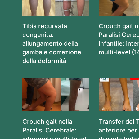
Tibia recurvata
Crouch gait n
congenita:
Paralisi Cere
allungamento della
Infantile: int
gamba e correzione
multi-level (1
della deformità
Crouch gait nella
Transfer del T
Paralisi Cerebrale:
anteriore per
intervento multi-level
di piede torto