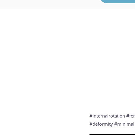
#internalrotation #fe
#deformity #minimall