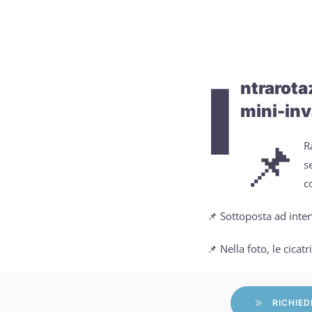
I
ntrarota
mini-inv
📌
R
s
c
📌 Sottoposta ad inter
📌 Nella foto, le cicatr
RICHIED