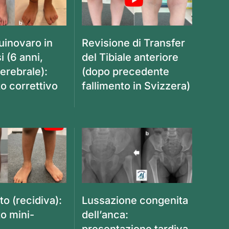
uinovaro in
Revisione di Transfer
 (6 anni,
del Tibiale anteriore
cerebrale):
(dopo precedente
o correttivo
fallimento in Svizzera)
to (recidiva):
Lussazione congenita
to mini-
dell’anca:
presentazione tardiva