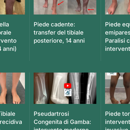
ella
Piede cadente:
Piede eq
brale
transfer del tibiale
emiparesi
ervento
posteriore, 14 anni
Paralisi 
4 anni)
intervent
ibiale
Pseudartrosi
Piede tor
 recidiva
Congenita di Gamba:
interven
:
intervento moderno
invasivo