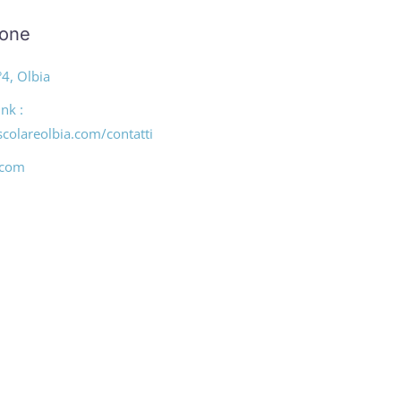
ione
4, Olbia
nk :
colareolbia.com/contatti
.com