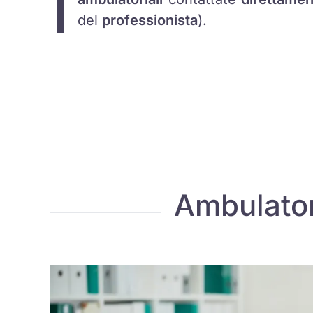
I
del
professionista
).
Ambulator