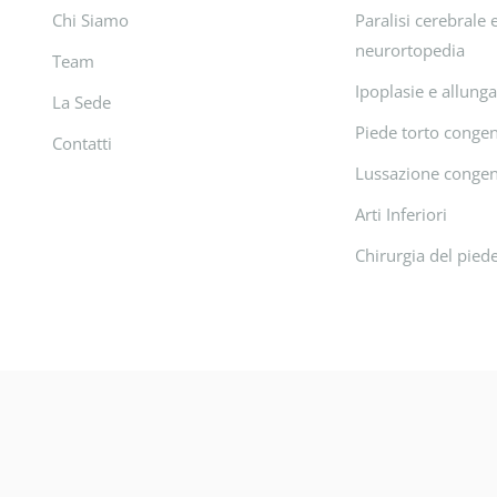
Chi Siamo
Paralisi cerebrale 
neurortopedia
Team
Ipoplasie e allung
La Sede
Piede torto congen
Contatti
Lussazione congen
Arti Inferiori
Chirurgia del pied