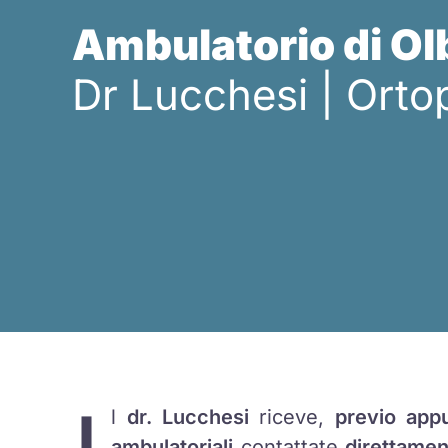
Ambulatorio di Ol
Dr Lucchesi | Orto
l
dr. Lucchesi
riceve,
previo app
ambulatoriali
contattate
direttamen