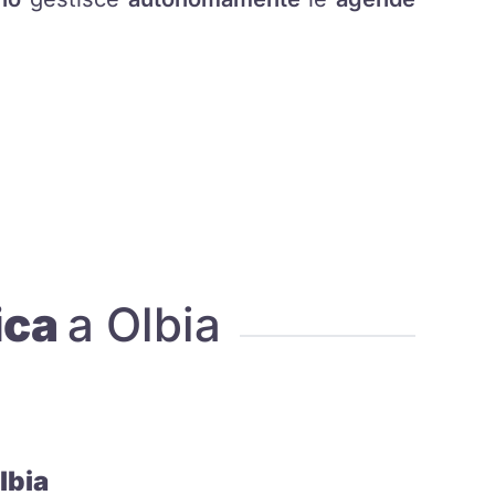
ica
a Olbia
lbia