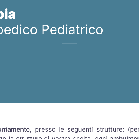
bia
pedico Pediatrico
untamento
, presso le seguenti strutture: (p
te
la
struttura
di vostra scelta, ogni
ambulator