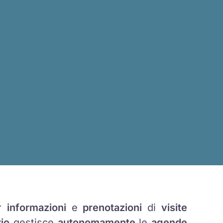
er
informazioni
e
prenotazioni
di
visite
io
gestisce
autonomamente
le
agende